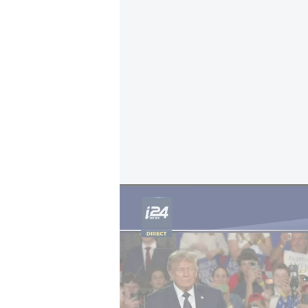
Trump promet une riposte : Ormuz : l'Iran v
Le président américain a par ailleu
plus sévères si les pilotes de l’hél
iranien impliqué dans l’incident t
l’hélicoptère et qui n’a pas explosé