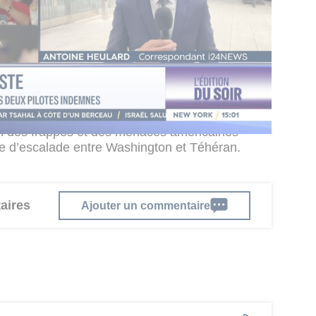
ue contre des infrastructures énergétiques
ndre directement, tout en laissant planer la
ser" si nous le voulions, a-t-il déclaré. Il a
s avaient réussi à maintenir la circulation
indiquant que 22 navires avaient traversé la
nce de système radar iranien opérationnel.
elon lesquelles un accord nucléaire serait sur le
tion des frappes et des menaces américaines
se d’escalade entre Washington et Téhéran.
aires
Ajouter un commentaire