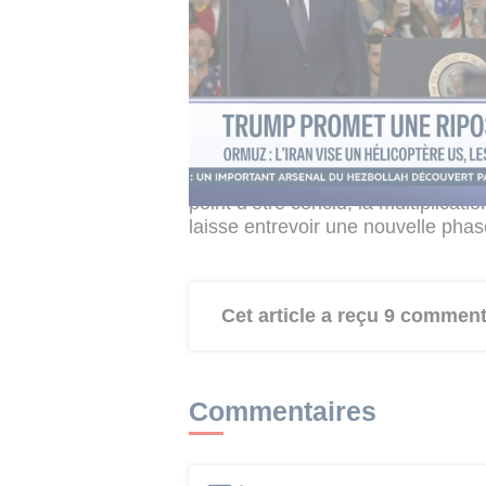
Interrogé sur une éventuelle attaq
iraniennes, Trump a refusé de répo
menace. "Nous pourrions les neutrali
également affirmé que les États-Uni
maritime dans le détroit d’Ormuz, 
zone durant la nuit grâce à l’abse
Malgré ses affirmations répétées s
point d’être conclu, la multiplica
laisse entrevoir une nouvelle pha
Cet article a reçu 9 comment
Commentaires