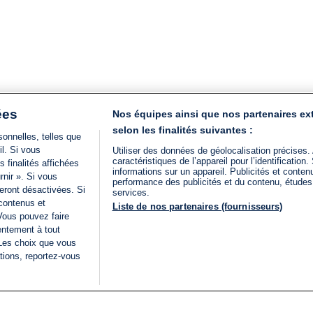
ées
Nos équipes ainsi que nos partenaires ex
selon les finalités suivantes :
onnelles, telles que
il. Si vous
Utiliser des données de géolocalisation précises.
caractéristiques de l’appareil pour l’identificatio
 finalités affichées
informations sur un appareil. Publicités et conte
rnir ». Si vous
performance des publicités et du contenu, étude
eront désactivées. Si
services.
 contenus et
Liste de nos partenaires (fournisseurs)
Vous pouvez faire
entement à tout
 Les choix que vous
tions, reportez-vous
DIRECT