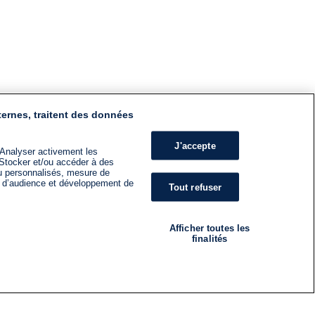
ternes, traitent des données
J'accepte
 Analyser activement les
n. Stocker et/ou accéder à des
nu personnalisés, mesure de
s d’audience et développement de
Tout refuser
Afficher toutes les
finalités
RADIO
ÉMISSIONS