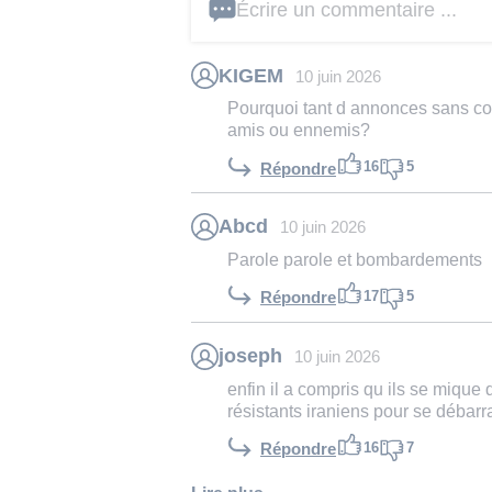
Écrire un commentaire ...
KIGEM
10 juin 2026
Pourquoi tant d annonces sans co
amis ou ennemis?
16
5
Répondre
Abcd
10 juin 2026
Parole parole et bombardements
17
5
Répondre
joseph
10 juin 2026
enfin il a compris qu ils se mique
résistants iraniens pour se débarra
16
7
Répondre