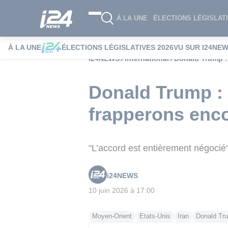
À LA UNE
ÉLECTIONS LÉGISLATI
À LA UNE
ÉLECTIONS LÉGISLATIVES 2026
VU SUR I24NE
i24NEWS
International
Donald Trump : 
Donald Trump : 
frapperons enco
"L’accord est entièrement négocié"
i24NEWS
10 juin 2026 à 17:00
Moyen-Orient
Etats-Unis
Iran
Donald Tr