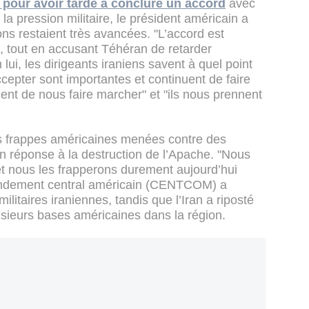
x" pour avoir tardé à conclure un accord
avec
la pression militaire, le président américain a
ons restaient très avancées. "L’accord est
mé, tout en accusant Téhéran de retarder
lui, les dirigeants iraniens savent à quel point
ccepter sont importantes et continuent de faire
nuent de nous faire marcher" et "ils nous prennent
s frappes américaines menées contre des
 en réponse à la destruction de l’Apache. "Nous
et nous les frapperons durement aujourd’hui
mandement central américain (CENTCOM) a
militaires iraniennes, tandis que l’Iran a riposté
usieurs bases américaines dans la région.