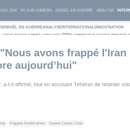
VES 2026
VU SUR I24NEWS
ISRAËL EN GUERRE
ANALYSE
INTER
WS
ISRAËL EN GUERRE
ANALYSE
INTERNATIONAL
INNOV'NATION
"Nous avons frappé l'Iran hier, nous frapperons encore aujourd’h
"Nous avons frappé l'Iran 
re aujourd’hui"
, a-t-il affirmé, tout en accusant Téhéran de retarder vo
ump
Frappes Américaines
Guerre Contre L'Iran