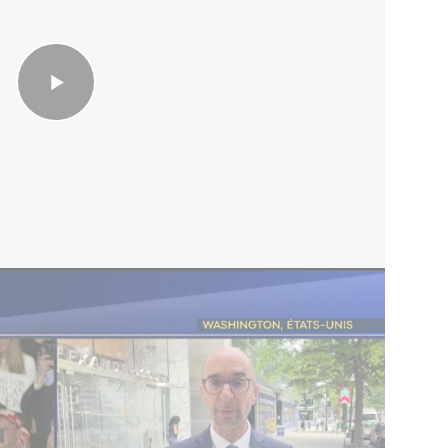
ise un hélicoptère U.S., deux pilotes indemnes
rs affirmé que les représailles auraient été bien
icoptère avaient été blessés. Selon lui, le drone
ransportait "une bombe qui était coincée dans
".