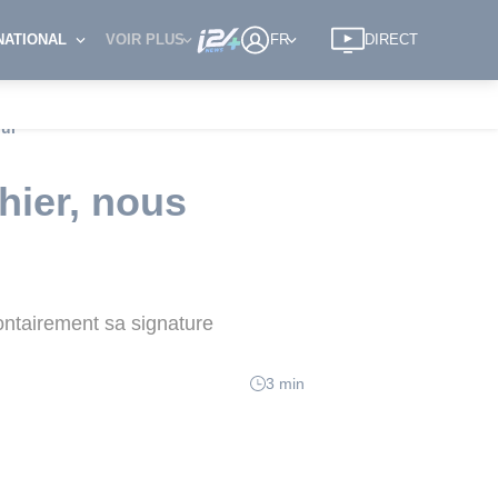
NATIONAL
VOIR PLUS
FR
DIRECT
ui"
hier, nous
lontairement sa signature
3 min