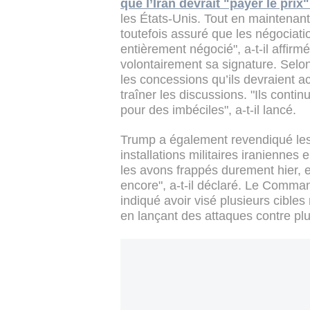
que l’Iran devrait "payer le pri
les États-Unis. Tout en maintenant 
toutefois assuré que les négociati
entièrement négocié", a-t-il affir
volontairement sa signature. Selon 
les concessions qu’ils devraient a
traîner les discussions. "Ils conti
pour des imbéciles", a-t-il lancé.
Trump a également revendiqué le
installations militaires iraniennes
les avons frappés durement hier, 
encore", a-t-il déclaré. Le Com
indiqué avoir visé plusieurs cibles 
en lançant des attaques contre pl