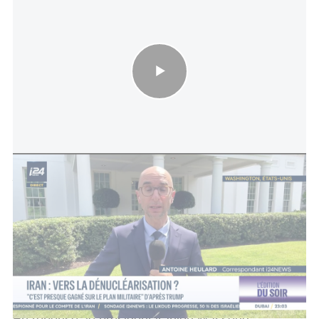
Iran : vers la dénucléarisation ? - "C'est presque gagné sur le
plan militaire" d'après Trump
La tension s’est aussi traduite sur le plan
diplomatique :
Israël a été informé
que le
secrétaire américain à la Défense, Pete Hegseth,
ne se rendrait finalement pas dans le pays pour
une visite attendue.
En réponse, le président iranien Massoud