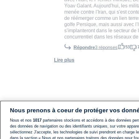
Yoav Galant. Aujourd'hui, les mili
menée contre l'Iran, qui s'est cont
de réémerger comme un lien terrest
golfe Persique, mais aussi avec l'
s'implanteront dans le secteur de 
concurrentiel dans les réseaux de 
53
Répondre
3 réponses
Lire plus
Nous prenons à coeur de protéger vos donn
Nous et nos
1017
partenaires stockons et accédons à des données pers
des données de navigation ou des identifiants uniques, sur votre appare
sélectionnez J'accepte, les technologies de suivi prendront en charge les
dans la section « Nous et nos partenaires traitons des données pour fou