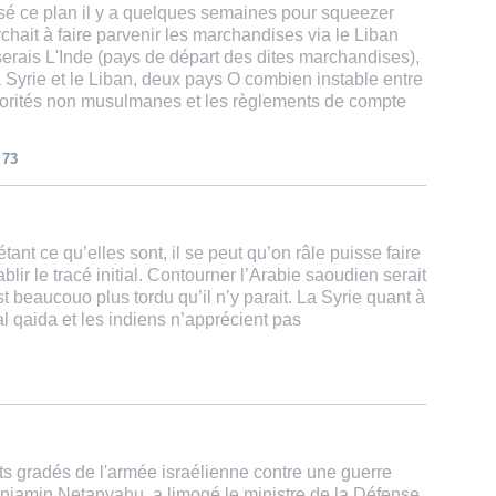
osé ce plan il y a quelques semaines pour squeezer
erchait à faire parvenir les marchandises via le Liban
 serais L'Inde (pays de départ des dites marchandises),
la Syrie et le Liban, deux pays O combien instable entre
norités non musulmanes et les règlements de compte
73
 étant ce qu’elles sont, il se peut qu’on râle puisse faire
blir le tracé initial. Contourner l’Arabie saoudien serait
 beaucouo plus tordu qu’il n’y parait. La Syrie quant à
’al qaida et les indiens n’apprécient pas
s gradés de l'armée israélienne contre une guerre
Benjamin Netanyahu, a limogé le ministre de la Défense,