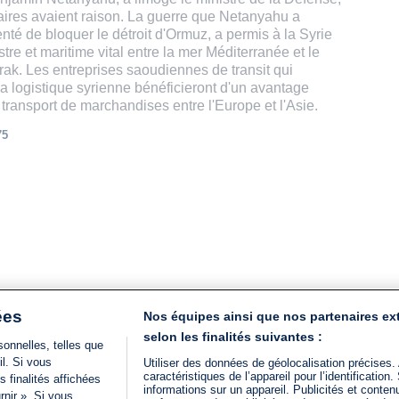
taires avaient raison. La guerre que Netanyahu a
enté de bloquer le détroit d'Ormuz, a permis à la Syrie
re et maritime vital entre la mer Méditerranée et le
Irak. Les entreprises saoudiennes de transit qui
la logistique syrienne bénéficieront d'un avantage
transport de marchandises entre l'Europe et l'Asie.
75
ées
Nos équipes ainsi que nos partenaires ex
selon les finalités suivantes :
onnelles, telles que
il. Si vous
Utiliser des données de géolocalisation précises.
caractéristiques de l’appareil pour l’identificatio
 finalités affichées
informations sur un appareil. Publicités et conte
rnir ». Si vous