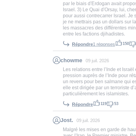
par le biais d'Erdogan avait prop
Israel. 3) Le Quai d'Orsay, lui, ch
pour aussi contrecarrer Israel. Je
je ne mettrais pas un dollars sur 
les massacres des différentes mi
entre les factions djihadistes.
150
Répondre
1 réponses
chowme
09 juil. 2026
Les relations entre l’Inde et Israël
pression auprès de l’Inde pour réta
un revers pour ben salmane qui est
elle est dirigée par un terroriste d
particulièrement les islamistes.
119
53
Répondre
Jost.
09 juil. 2026
Malgré les mises en garde de haut
avec l'Iran, le Premier ministre, 