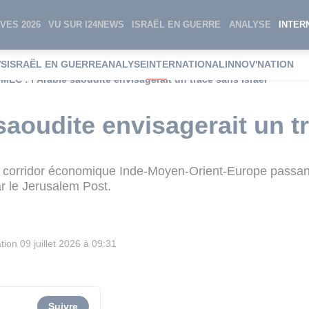
VES 2026
VU SUR I24NEWS
ISRAËL EN GUERRE
ANALYSE
INTER
WS
ISRAËL EN GUERRE
ANALYSE
INTERNATIONAL
INNOV'NATION
IMEC : l’Arabie saoudite envisagerait un tracé sans Israël
saoudite envisagerait un t
au corridor économique Inde-Moyen-Orient-Europe passant 
ar le Jerusalem Post.
tion
09 juillet 2026 à 09:31
Suivre