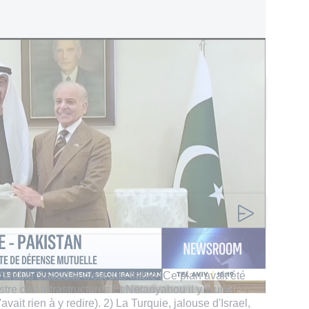
uie envisage de rejoindre le pacte de défense mutuelle
taires
Ajouter un commentaire
 L'arabie Saoudite n'est pas fiable (Ce plan avait été
stre des infrastructures Et Netanyahou il y a une
avait rien à y redire). 2) La Turquie, jalouse d'Israel,