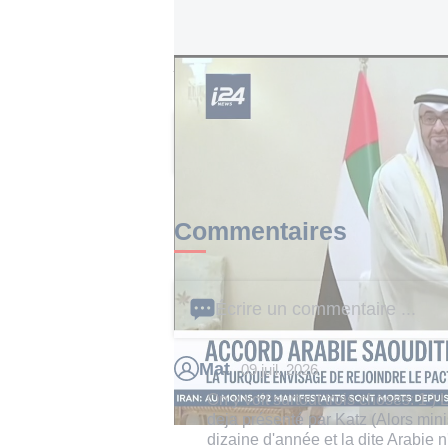
Accord Arabie saoudite - Pakistan : la Turq
Cet article a reçu 49 commen
Commentaires
Écrire un commentaire ...
Mat
09 juil. 2026
On y voit surtout trois choses: 1 )
deja présenté par Katz (Alors mini
dizaine d'année et la dite Arabie n'