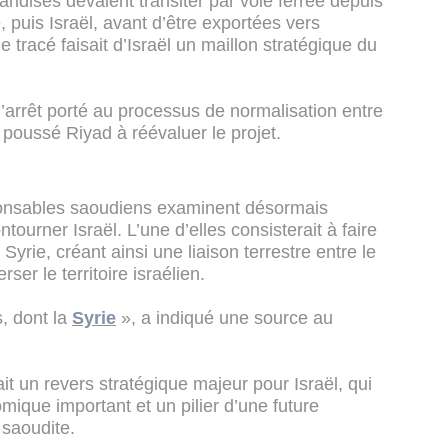
andises devaient transiter par voie ferrée depuis
, puis Israël, avant d’être exportées vers
e tracé faisait d’Israël un maillon stratégique du
’arrêt porté au processus de normalisation entre
t poussé Riyad à réévaluer le projet.
sponsables saoudiens examinent désormais
tourner Israël. L’une d’elles consisterait à faire
 Syrie, créant ainsi une liaison terrestre entre le
ser le territoire israélien.
s, dont la
Syrie
», a indiqué une source au
it un revers stratégique majeur pour Israël, qui
mique important et un pilier d’une future
 saoudite.