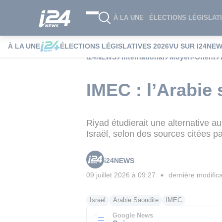
À LA UNE
ÉLECTIONS LÉGISLATI
À LA UNE
ÉLECTIONS LÉGISLATIVES 2026
VU SUR I24NE
i24NEWS
International
Moyen-Orient
IMEC : l’Arabie 
Riyad étudierait une alternative 
Israël, selon des sources citées p
i24NEWS
09 juillet 2026 à 09:27
dernière modifica
■
Israël
Arabie Saoudite
IMEC
Google News