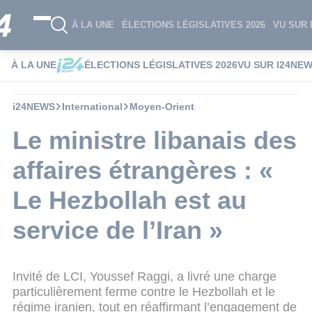
À LA UNE
ÉLECTIONS LÉGISLATIVES 2026
VU SUR 
À LA UNE
ÉLECTIONS LÉGISLATIVES 2026
VU SUR I24NE
i24NEWS
International
Moyen-Orient
Le ministre libanais des
affaires étrangères : «
Le Hezbollah est au
service de l’Iran »
Invité de LCI, Youssef Raggi, a livré une charge
particulièrement ferme contre le Hezbollah et le
régime iranien, tout en réaffirmant l’engagement de