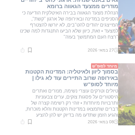
מודרים ממצעד הגאווה ברומא
הנהלת מצעד הגאווה בבירה האיטלקית הודיעה כי
הסניפים במדינה ובאירופה של ארגון "קשת",
המייצגים יהודים להט"בים, לא יורשו להצטרף
למצעד • זאת, כיוון שלא הביעו התנגדות למה שכינו
"רצח העם המתמשך בעזה"
27 במאי 2026
זמן
קריאה:
1
דקות.
מיוחד לסופ"ש
בסמוך ליוון ולאיטליה: המדינות הקטנות
באירופה שרוב התיירים עוד לא גילו |
מיוחד לסופ"ש
טיולים וטרקים עוצרי נשימה, מנזרים ואתרים
היסטורים על פסגות צוקים, ערים צבעוניות
ותרבויות מיוחדות • זוהי רק רשימה קצרה של
דברים שתמצאו במדינות הקטנות והלא מוכרות,
והגיע הזמן שתדעו מה בדיוק יש להן להציע
08 במאי 2026
זמן
קריאה:
3