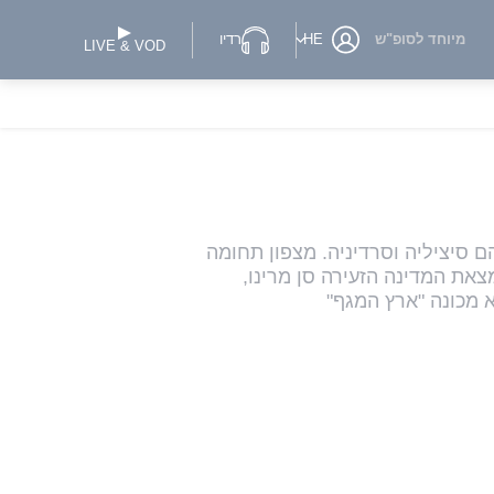
מיוחד לסופ"ש
HE
רדיו
LIVE & VOD
א כוללת למעלה מ-20 איים, הגדולים שבהם הם סיציליה וסרדיניה. מצפון תחומה
צאת המדינה הזעירה סן מרינו,
א מכונה "ארץ המגף"