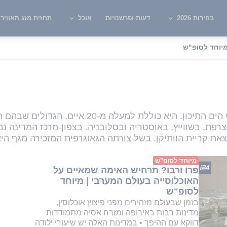
בחירות 2026
דעות ופרשנויות
אוכל
תחזית מזג האוויר
יוחד לסופ"ש
יטליה
מדינה בדרום אירופה, הנמצאת לחופי הים התיכון. הי
רפת, בשווייץ, באוסטריה ובסלובניה. בצפון-מרכז המדינה נמ
צאת קריית הוותיקן. בשל צורתה הגאוגרפית המזכירה מגף הי
מיוחד לסופ"ש
פרו ורבו? תרחיש האימה שמאיים על
האוכלוסייה בעולם המערבי | מיוחד
לסופ"ש
בזמן שבעולם מזהירים מפני פיצוץ אוכלוסין,
מדינות רבות באירופה ומזרח אסיה מתמודדות
דווקא עם ההיפך • במדינות האלה יש שיעורי ילודה