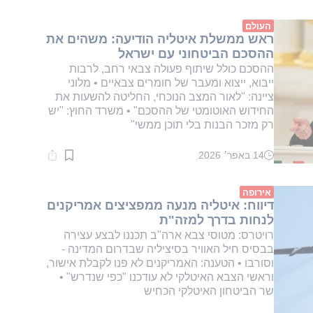
קריאה:
1
דקות.
העולם
ראש ממשלת איטליה הודיעה: משהים את
ההסכם הביטחוני עם ישראל
ההסכם כולל שיתוף פעולה צבאי רחב, לרבות
ייבוא, ייצוא ומעבר של חומרים צבאיים • מלוני
ציינה: "לאור המצב הנוכחי, החליטה להשעות את
החידוש האוטומטי של ההסכם" • משרד החוץ: "יש
רק מזכר הבנות בלי תוכן ממשי"
14 באפר׳ 2026
זמן
קריאה:
1
דקות.
אירופה
דיווח: איטליה מנעה ממפציצים אמריקנים
לנחות בדרך למזה"ת
רויטרס: מטוסי צבא ארה"ב תכננו לבצע עצירה
בבסיס חיל האוויר בסיציליה שבדרום המדינה -
וסורבו • הטענה: האמריקנים לא פנו לקבלת אישור,
וראשי הצבא האיטלקי לא עודכנו "כפי שנדרש" •
שר הביטחון האיטלקי הכחיש