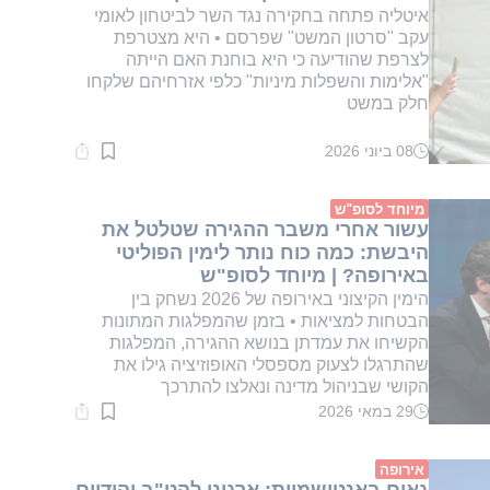
איטליה פתחה בחקירה נגד השר לביטחון לאומי
עקב "סרטון המשט" שפרסם • היא מצטרפת
לצרפת שהודיעה כי היא בוחנת האם הייתה
"אלימות והשפלות מיניות" כלפי אזרחיהם שלקחו
חלק במשט
08 ביוני 2026
זמן
קריאה:
1
דקות.
מיוחד לסופ"ש
עשור אחרי משבר ההגירה שטלטל את
היבשת: כמה כוח נותר לימין הפוליטי
באירופה? | מיוחד לסופ"ש
הימין הקיצוני באירופה של 2026 נשחק בין
הבטחות למציאות • בזמן שהמפלגות המתונות
הקשיחו את עמדתן בנושא ההגירה, המפלגות
שהתרגלו לצעוק מספסלי האופוזיציה גילו את
הקושי שבניהול מדינה ונאלצו להתרכך
29 במאי 2026
זמן
קריאה:
2
דקות.
אירופה
גאים באנטישמיות: ארגוני להט"ב יהודיים