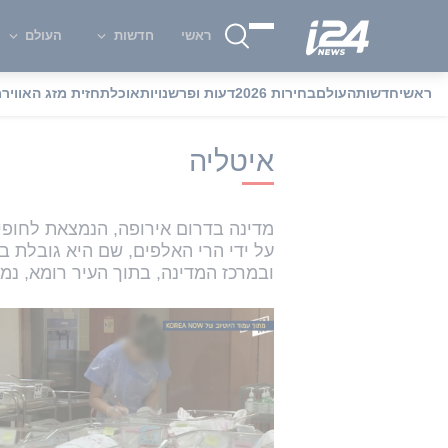
ראשי
חדשות
העולם
ראשי
חדשות
העולם
בחירות 2026
דעות ופרשנויות
אוכל
תחזית מזג האוויר
מ
i24NEWS
i24NEWS אינדקס תגיות
א
איטליה
על ידי הרי האלפים, שם היא גובלת בצ
ובמרכז המדינה, בתוך העיר רומא, נמ