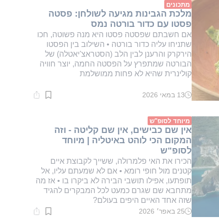
דקות.
מתכונים
מלכת הגבינות מגיעה לשולחן: פסטה
פסטו עם כדור בורטה נמס
אם חשבתם שפסטה פסטו היא מנה פשוטה, חכו
שתניחו עליה כדור בורטה • השילוב בין הפסטו
הירקרק והרענן לבין הלב (הסטראצ'יאטלה) של
הבורטה שמתפרץ על הפסטה החמה, יוצר חוויה
קולינרית שהיא לא פחות ממושלמת
13 במאי 2026
זמן
קריאה:
1
דקות.
מיוחד לסופ"ש
אין שם כבישים, אין שם קליטה - וזה
המקום הכי לוהט באיטליה | מיוחד
לסופ"ש
הכירו את האי פלמרולה, ששייך לקבוצת איים
קטנים מול חופי רומא • אם לא שמעתם עליו, אל
תופתעו, אפילו תושבי הבירה לא ביקרו בו • אז מה
מתחבא שם שגרם כמעט לכל המבקרים להגיד
שזה אחד האיים היפים בעולם?
25 באפר׳ 2026
זמן