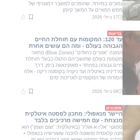
נמוכים במיוחד, שהופכים למשבר דמוגרפי של
ממש המאיים על המשך קיומן
17 ביולי 2026
זמן
קריאה:
2
דקות.
בריאות
עד 120: המקומות עם תוחלת החיים
הגבוהה בעולם - ומה הם עושים אחרת
המונח "אזורים כחולים" (Blue Zones) מתאר
מקומות בעולם שתושביהם התגלו כבעלי תוחלת
חיים גבוהה במיוחד • מאוקינאווה ביפן, דרך
סרדיניה באיטליה ועד ניקויה בקוסטה ריקה - אלה
הסודות של המקומיים לאריכות ימים
08 ביולי 2026
זמן
קריאה:
2
דקות.
מתכונים
היישר מנאפולי: מתכון לפסטה איטלקית
מנצחת - עם חמישה מרכיבים בלבד
ספגטי "אליו א-אוליו" (באיטלקית: "שום ושמן") הוא
מנה קלאסית ופשוטה להכנה ששורשיה בנאפולי •
מרכיב אחד מפתיע שהוא חיוני בהכנה הוא מי