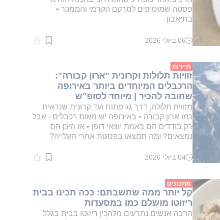
פסטה שמוסיפים למרקם הקרמי והממכר •
בתיאבון
06 ביולי 2026
זמן
קריאה:
1
דקות.
תיירות
זוויות תלולות וקרונית "ארון קבורה":
הרכבלים המיוחדים ביותר באירופה
שחובה להכיר | מיוחד לסופ"ש
מזווית תלולה, דרך גג פתוח ועד קרונית שנראית
כמו ארון קבורה • באירופה יש מאות רכבלים - אבל
רק בודדים הם באמת יוצאי דופן • אז היכן הם
נמצאים? ומה תמצאו בפסגות אחרי העלייה?
04 ביולי 2026
זמן
קריאה:
3
דקות.
מתכונים
קל יותר ממה שחשבתם: ככה תכינו בבית
ריזוטו מושלם כמו במסעדות
הרבה אנשים נתרעים מלהכין ריזוטו בבית בגלל