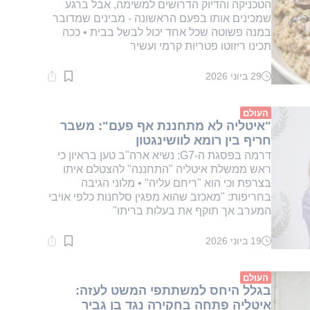
הטכניקה והדיוק הדרושים למשימה, אבל ברגע
שמכינים אותו בפעם הראשונה - מבינים שמדובר
במנה פשוטה שכל אחד יכול לבשל בבית • ככה
תכינו ריזוטו פטריות קרמי ועשיר
29 ביוני 2026
זמן
קריאה:
2
דקות.
העולם
"איטליה לא מתחננת אף פעם": משבר
חריף בין רומא לוושינגטון
דרמה בפסגת ה-G7: נשיא ארה"ב טען בראיון כי
ראש ממשלת איטליה "התחננה" להצטלם איתו
בצרפת וכי הוא "ריחם עליה" • מלוני הגיבה
בחריפות: "מאכזב שהוא מפגין סלחנות כלפי אויבי
המערב אך תוקף את בעלות בריתו"
19 ביוני 2026
זמן
קריאה:
1
דקות.
העולם
בגלל היחס למשתתפי המשט לעזה:
איטליה פתחה בחקירה נגד בן גביר