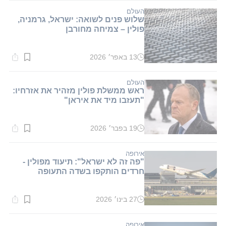
2
דקות.
העולם
שלוש פנים לשואה: ישראל, גרמניה,
פולין – צמיחה מחורבן
13 באפר׳ 2026
זמן
קריאה:
1
דקות.
העולם
ראש ממשלת פולין מזהיר את אזרחיו:
"תעזבו מיד את איראן"
19 בפבר׳ 2026
זמן
קריאה:
1
דקות.
אירופה
"פה זה לא ישראל": תיעוד מפולין -
חרדים הותקפו בשדה התעופה
27 בינו׳ 2026
זמן
קריאה:
1
דקות.
אירופה