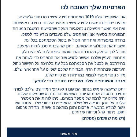
דקות.
בארץ
הפרטיות שלך חשובה לנו
כל אירועי יום הזיכרון לשואה ולגבורה
2025
אנו והשותפים שלנו
1019
מאחסנים מידע אישי כמו נתוני גלישה או
מזהים ייחודיים וניגשים למידע אישי במכשיר שלכם. בחירה באפשרות
זאת אני מאשר מפעילה טכנולוגיות מעקב שמסייעות בהשגת המטרות
24 באפר׳ 2025
זמן
המפורטות בסעיף 'אנו והשותפים שלנו מעבדים מידע כדי לספק.
קריאה:
בחירה באפשרות זאת דחה הכול או ביטול הסכמתכם בכל עת
1
תשבית את טכנולוגיות המעקב. ייתכן שהשבתת טכנולוגיות המעקב
דקות.
חינוך
דרמה באוויר בטיסת תלמידים לפולין:
תוביל לכך שחלק מהתכנים והפרסומות שיוצגו לכם לא יהיו חלק
נחיתת חירום בטורקיה
מחחומי העניין שלכם. אפשר להציג שוב את התפריט כדי לשנות את
בחירתכם או לבטל את הסכמתכם בכל עת בלחיצה על הקישור ניהול
העדפות שבתחתית הדף. הבחירות שלכם ישפיעו על אתר אישי שלנו.
31 במרץ 2025
מידע נוסף אפשר למצוא במדיניות הפרטיות שלנו.
זמן
אנחנו והשותפים שלנו מעבדים נתונים כדי לספק:
קריאה:
1
ייתכן שייעשה שימוש בנתוני המיקום הגאוגרפי המדויקים שלכם לצורך
דקות.
העולם
תמיכה במטרה אחת או יותר. משמעות הדבר היא שהמיקום שלכם
לא נרצחו 6 מיליון? הסקר המטריד
יהיה מדויק עד לרמה של מספר מטרים.. ניתן לזהות את המכשיר
בקרב צעירי אירופה
שלכם על סמך סריקה של שילוב המאפיינים הייחודי שלו.. אחסון ו/או
גישה למידע במכשיר. פרסום ותוכן מותאמים אישית, מדידת פרסום
ותוכן, ניתוח קהל ופיתוח שירותים .
23 בינו׳ 2025
(רשימת שותפים (ספקים
זמן
קריאה:
1
דקות.
בארץ
אני מאשר