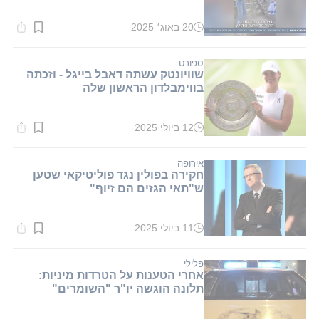
20 באוג׳ 2025
זמן
קריאה:
1
דקות.
ספורט
שוויונטק עשתה דאבל בייגל - וזכתה
בווימבלדון הראשון שלה
12 ביולי 2025
זמן
קריאה:
1
דקות.
אירופה
חקירה בפולין נגד פוליטיקאי שטען
ש"תאי הגזים הם זיוף"
11 ביולי 2025
זמן
קריאה:
1
דקות.
פלילי
אחרי הטענות על הטרדות מיניות:
תלונה הוגשה יו"ר "השומרים"