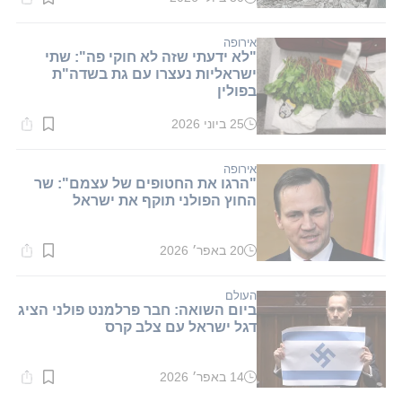
זמן
קריאה:
5
דקות.
אירופה
"לא ידעתי שזה לא חוקי פה": שתי
ישראליות נעצרו עם גת בשדה"ת
בפולין
25 ביוני 2026
זמן
קריאה:
1
דקות.
אירופה
"הרגו את החטופים של עצמם": שר
החוץ הפולני תוקף את ישראל
20 באפר׳ 2026
זמן
קריאה:
2
דקות.
העולם
ביום השואה: חבר פרלמנט פולני הציג
דגל ישראל עם צלב קרס
14 באפר׳ 2026
זמן
קריאה: