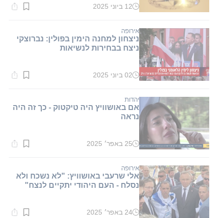
12 ביוני 2025
זמן
קריאה:
1
דקות.
אירופה
ניצחון למחנה הימין בפולין: נברוצקי
ניצח בבחירות לנשיאות
02 ביוני 2025
זמן
קריאה:
1
דקות.
יהדות
אם באושוויץ היה טיקטוק - כך זה היה
נראה
25 באפר׳ 2025
זמן
קריאה:
1
דקות.
אירופה
אלי שרעבי באושוויץ: "לא נשכח ולא
נסלח - העם היהודי יתקיים לנצח"
24 באפר׳ 2025
זמן