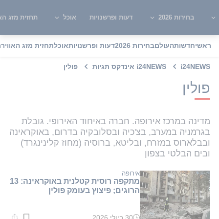
בחירות 2026
דעות ופרשנויות
אוכל
תחזית מזג האו
ראשי
חדשות
העולם
בחירות 2026
דעות ופרשנויות
אוכל
תחזית מזג האוויר
מ
i24NEWS
i24NEWS אינדקס תגיות
פולין
פולין
מדינה במרכז אירופה. חברה באיחוד האירופי. גובלת
בגרמניה במערב, בצ'כיה ובסלובקיה בדרום, באוקראינה
ובבלארוס במזרח, ובליטא, ברוסיה (מחוז קלינינגרד)
ובים הבלטי בצפון
אירופה
מתקפה רוסית קטלנית באוקראינה: 13
הרוגים; פיצוץ בעומק פולין
30 ביולי 2026