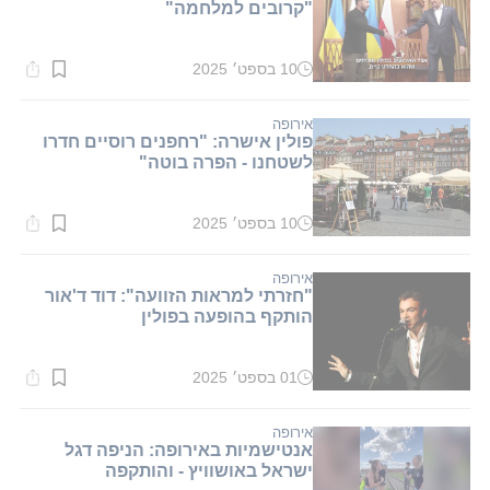
"קרובים למלחמה"
10 בספט׳ 2025
זמן
קריאה:
2
דקות.
אירופה
פולין אישרה: "רחפנים רוסיים חדרו
לשטחנו - הפרה בוטה"
10 בספט׳ 2025
זמן
קריאה:
1
דקות.
אירופה
"חזרתי למראות הזוועה": דוד ד'אור
הותקף בהופעה בפולין
01 בספט׳ 2025
זמן
קריאה:
1
דקות.
אירופה
אנטישמיות באירופה: הניפה דגל
ישראל באושוויץ - והותקפה