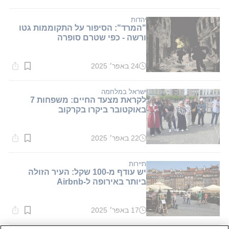
קריאה:
2
דקות.
יהדות
"המרד": הסיפור על התקוממות גטו
ורשה - כפי שטרם סופרה
24 באפר׳ 2025
זמן
קריאה:
1
דקות.
ישראל במלחמה
לקראת מצעד החיים: משפחות 7
באוקטובר ביקרו בקרקוב
22 באפר׳ 2025
זמן
קריאה:
1
דקות.
תיירות
יש עודף מ-100 שקל: העיר הזולה
ביותר באירופה ל-Airbnb
17 באפר׳ 2025
זמן
קריאה:
1