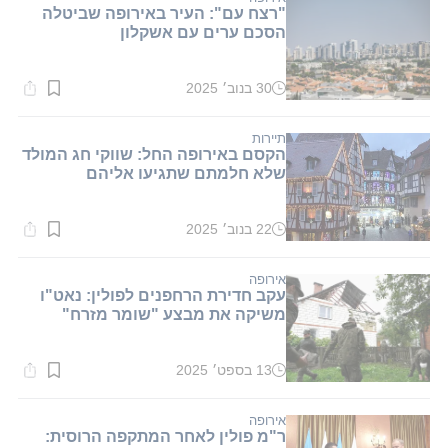
"רצח עם": העיר באירופה שביטלה
הסכם ערים עם אשקלון
30 בנוב׳ 2025
זמן
קריאה:
1
דקות.
תיירות
הקסם באירופה החל: שווקי חג המולד
שלא חלמתם שתגיעו אליהם
22 בנוב׳ 2025
זמן
קריאה:
2
דקות.
אירופה
עקב חדירת הרחפנים לפולין: נאט"ו
משיקה את מבצע "שומר מזרח"
13 בספט׳ 2025
זמן
קריאה:
1
דקות.
אירופה
ר"מ פולין לאחר המתקפה הרוסית: