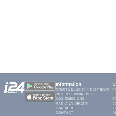
Information
C
COMITÉ EXÉCUTIF D'i24NEWS
F
PROFILS D'i24NEWS
É
NOS ÉMISSIONS
2
RADIO EN DIRECT
V
CARRIÈRE
I
CONTACT
A