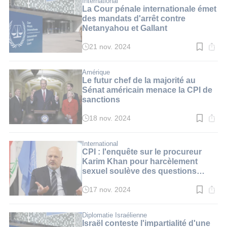
International
3
La Cour pénale internationale émet
min.
des mandats d'arrêt contre
Netanyahou et Gallant
21 nov. 2024
Temps
de
lecture
:
Amérique
2
Le futur chef de la majorité au
min.
Sénat américain menace la CPI de
sanctions
18 nov. 2024
Temps
de
lecture
:
International
3
CPI : l'enquête sur le procureur
min.
Karim Khan pour harcèlement
sexuel soulève des questions
d'impartialité
17 nov. 2024
Temps
de
lecture
:
Diplomatie Israélienne
2
Israël conteste l'impartialité d'une