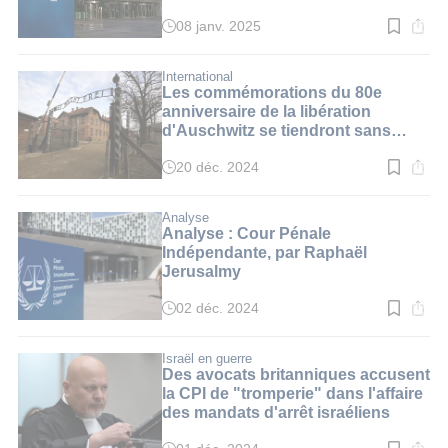
Netanyahou
08 janv. 2025
Temps
de
lecture
:
International
2
Les commémorations du 80e
min.
anniversaire de la libération
d'Auschwitz se tiendront sans
Netanyahou par crainte qu'il ne
soit arrêté
20 déc. 2024
Temps
de
lecture
:
Analyse
3
Analyse : Cour Pénale
min.
Indépendante, par Raphaël
Jerusalmy
02 déc. 2024
Temps
de
lecture
:
Israël en guerre
5
Des avocats britanniques accusent
min.
la CPI de "tromperie" dans l'affaire
des mandats d'arrêt israéliens