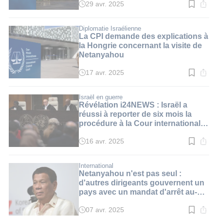
29 avr. 2025
Temps
de
lecture
:
Diplomatie Israélienne
2
La CPI demande des explications à
min.
la Hongrie concernant la visite de
Netanyahou
17 avr. 2025
Temps
de
lecture
:
Israël en guerre
2
Révélation i24NEWS : Israël a
min.
réussi à reporter de six mois la
procédure à la Cour internationale
de Justice
16 avr. 2025
Temps
de
lecture
:
International
2
Netanyahou n'est pas seul :
min.
d'autres dirigeants gouvernent un
pays avec un mandat d'arrêt au-
dessus de leur tête
07 avr. 2025
Temps