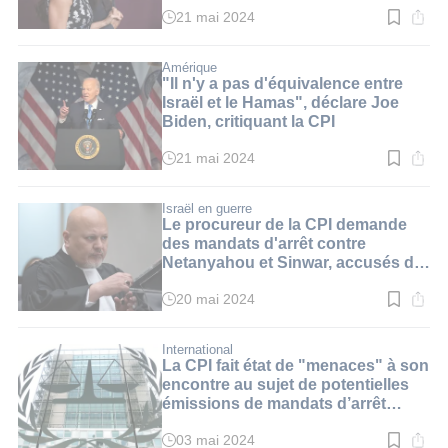
21 mai 2024
Temps
de
lecture
:
Amérique
3
"Il n'y a pas d'équivalence entre
min.
Israël et le Hamas", déclare Joe
Biden, critiquant la CPI
21 mai 2024
Temps
de
lecture
:
Israël en guerre
3
Le procureur de la CPI demande
min.
des mandats d'arrêt contre
Netanyahou et Sinwar, accusés de
crimes de guerre et crimes contre
l'humanité
20 mai 2024
Temps
de
lecture
:
International
4
La CPI fait état de "menaces" à son
min.
encontre au sujet de potentielles
émissions de mandats d’arrêt
contre des dirigeants israéliens
03 mai 2024
Temps