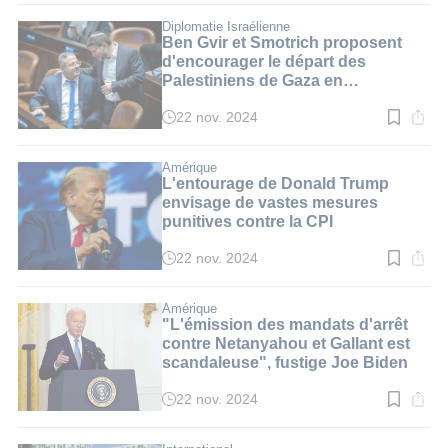
lecture
:
Diplomatie Israélienne
3
Ben Gvir et Smotrich proposent
min.
d'encourager le départ des
Palestiniens de Gaza en
représailles aux mandats d'arrêt de
la CPI
22 nov. 2024
Temps
de
lecture
:
Amérique
2
L'entourage de Donald Trump
min.
envisage de vastes mesures
punitives contre la CPI
22 nov. 2024
Temps
de
lecture
:
Amérique
2
"L'émission des mandats d'arrêt
min.
contre Netanyahou et Gallant est
scandaleuse", fustige Joe Biden
22 nov. 2024
Temps
de
lecture
: