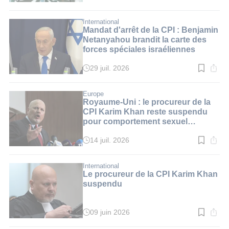
de
lecture
:
International
2
Mandat d'arrêt de la CPI : Benjamin
min.
Netanyahou brandit la carte des
forces spéciales israéliennes
29 juil. 2026
Temps
de
lecture
:
Europe
2
Royaume-Uni : le procureur de la
min.
CPI Karim Khan reste suspendu
pour comportement sexuel
inapproprié
14 juil. 2026
Temps
de
lecture
:
International
2
Le procureur de la CPI Karim Khan
min.
suspendu
09 juin 2026
Temps
de