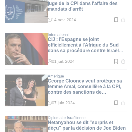
min.
juge de la CPI dans l'affaire des
mandats d'arrêt
14 nov. 2024
Temps
de
lecture
:
International
2
CIJ : l’Espagne se joint
min.
officiellement à l'Afrique du Sud
dans sa procédure contre Israël
pour "génocide"
01 juil. 2024
Temps
de
lecture
:
Amérique
2
George Clooney veut protéger sa
min.
femme Amal, conseillère à la CPI,
contre des sanctions de
Washington
07 juin 2024
Temps
de
lecture
:
Diplomatie Israélienne
2
Netanyahou se dit "surpris et
min.
déçu" par la décision de Joe Biden