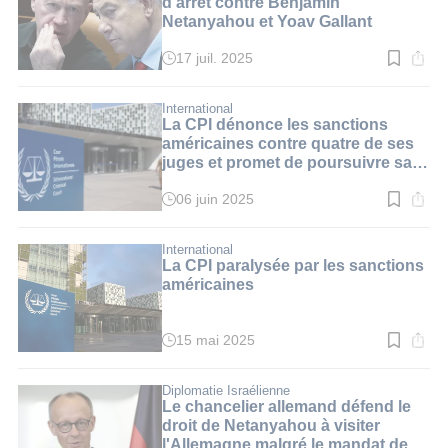
d'arrêt contre Benjamin
Netanyahou et Yoav Gallant
17 juil. 2025
Temps
de
lecture
:
International
3
La CPI dénonce les sanctions
min.
américaines contre quatre de ses
juges et promet de poursuivre sa
mission
06 juin 2025
Temps
de
lecture
:
International
2
La CPI paralysée par les sanctions
min.
américaines
15 mai 2025
Temps
de
lecture
:
Diplomatie Israélienne
3
Le chancelier allemand défend le
min.
droit de Netanyahou à visiter
l'Allemagne malgré le mandat de la