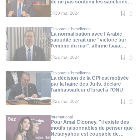
de ne pas soutenir les sanctions
contre la CPI
30 mai 2024
Temps
de
lecture
:
Diplomatie Israélienne
3
La normalisation avec l'Arabie
min.
saoudite serait une "victoire sur
l'empire du mal", affirme Isaac
Herzog
21 mai 2024
Temps
de
lecture
:
Diplomatie Israélienne
3
La décision de la CPI est motivée
min.
par la haine des Juifs, déclare
l’ambassadeur d’Israël à l’ONU
21 mai 2024
Temps
de
lecture
:
International
5
Pour Amal Clooney, "il existe des
min.
motifs raisonnables de penser que
Netanyahou est coupable de
crimes contre l'humanité"