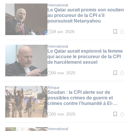
lecture
:
International
3
Le Qatar aurait promis son soutien
min.
au procureur de la CPI s’il
poursuivait Netanyahou
28 avr. 2026
Temps
de
lecture
:
International
3
Le Qatar aurait espionné la femme
min.
qui accuse le procureur de la CPI
de harcèlement sexuel
06 nov. 2025
Temps
de
lecture
:
Afrique
3
Soudan : la CPI alerte sur de
min.
possibles crimes de guerre et
crimes contre l’humanité à El-
Fasher
05 nov. 2025
Temps
de
lecture
:
International