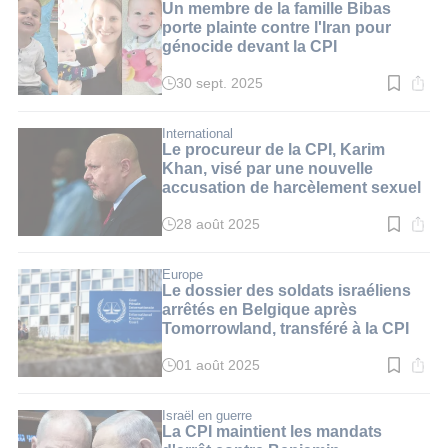
2
Un membre de la famille Bibas
min.
porte plainte contre l'Iran pour
génocide devant la CPI
30 sept. 2025
Temps
de
lecture
:
International
3
Le procureur de la CPI, Karim
min.
Khan, visé par une nouvelle
accusation de harcèlement sexuel
28 août 2025
Temps
de
lecture
:
Europe
3
Le dossier des soldats israéliens
min.
arrêtés en Belgique après
Tomorrowland, transféré à la CPI
01 août 2025
Temps
de
lecture
:
Israël en guerre
2
La CPI maintient les mandats
min.