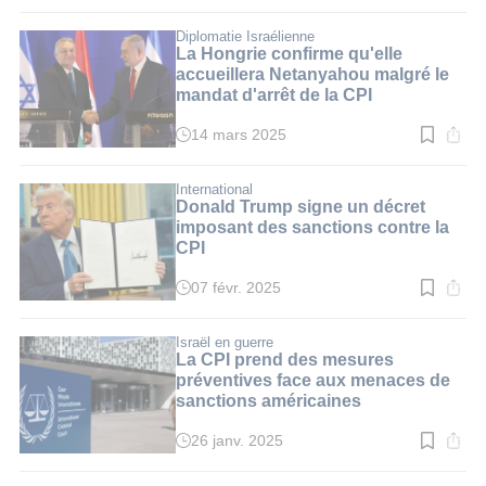
de
lecture
:
Diplomatie Israélienne
4
La Hongrie confirme qu'elle
min.
accueillera Netanyahou malgré le
mandat d'arrêt de la CPI
14 mars 2025
Temps
de
lecture
:
International
2
Donald Trump signe un décret
min.
imposant des sanctions contre la
CPI
07 févr. 2025
Temps
de
lecture
:
Israël en guerre
2
La CPI prend des mesures
min.
préventives face aux menaces de
sanctions américaines
26 janv. 2025
Temps
de
lecture