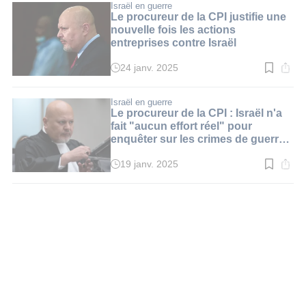
:
Israël en guerre
2
Le procureur de la CPI justifie une
min.
nouvelle fois les actions
entreprises contre Israël
24 janv. 2025
Temps
de
lecture
:
Israël en guerre
3
Le procureur de la CPI : Israël n'a
min.
fait "aucun effort réel" pour
enquêter sur les crimes de guerre
présumés
19 janv. 2025
Temps
de
lecture
:
2
min.