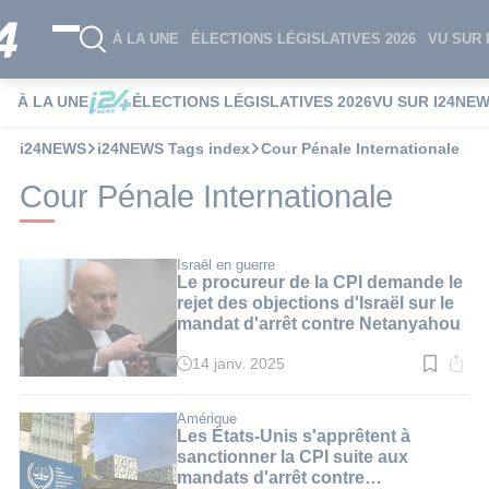
À LA UNE
ÉLECTIONS LÉGISLATIVES 2026
VU SUR 
À LA UNE
ÉLECTIONS LÉGISLATIVES 2026
VU SUR I24NE
i24NEWS
i24NEWS Tags index
Cour Pénale Internationale
Cour Pénale Internationale
Israël en guerre
Le procureur de la CPI demande le
rejet des objections d'Israël sur le
mandat d'arrêt contre Netanyahou
14 janv. 2025
Temps
de
lecture
:
Amérique
2
Les États-Unis s'apprêtent à
min.
sanctionner la CPI suite aux
mandats d'arrêt contre