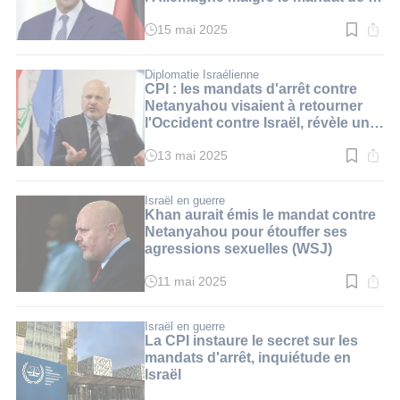
CPI
15 mai 2025
Temps
de
lecture
:
Diplomatie Israélienne
2
CPI : les mandats d'arrêt contre
min.
Netanyahou visaient à retourner
l'Occident contre Israël, révèle un
diplomate
13 mai 2025
Temps
de
lecture
:
Israël en guerre
3
Khan aurait émis le mandat contre
min.
Netanyahou pour étouffer ses
agressions sexuelles (WSJ)
11 mai 2025
Temps
de
lecture
:
Israël en guerre
2
La CPI instaure le secret sur les
min.
mandats d'arrêt, inquiétude en
Israël