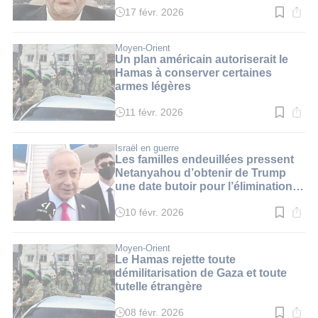
17 févr. 2026
Temps
de
lecture
:
Moyen-Orient
3
Un plan américain autoriserait le
min.
Hamas à conserver certaines
armes légères
11 févr. 2026
Temps
de
lecture
:
Israël en guerre
3
Les familles endeuillées pressent
min.
Netanyahou d’obtenir de Trump
une date butoir pour l’élimination
du Hamas
10 févr. 2026
Temps
de
lecture
:
Moyen-Orient
4
Le Hamas rejette toute
min.
démilitarisation de Gaza et toute
tutelle étrangère
08 févr. 2026
Temps