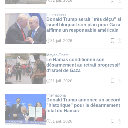
31 juil. 2026
Temps
de
lecture
:
International
3
Donald Trump serait "très déçu" si
min.
Israël bloquait son plan pour Gaza,
affirme un responsable américain
31 juil. 2026
Temps
de
lecture
:
Moyen-Orient
3
Le Hamas conditionne son
min.
désarmement au retrait progressif
d'Israël de Gaza
31 juil. 2026
Temps
de
lecture
:
International
3
Donald Trump annonce un accord
min.
"historique" pour le désarmement
total du Hamas
31 juil. 2026
Temps
de