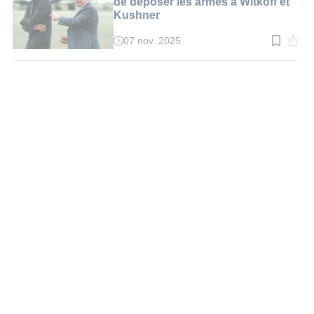
de déposer les armes à Witkoff et
Kushner
07 nov. 2025
Temps
de
lecture
:
3
min.