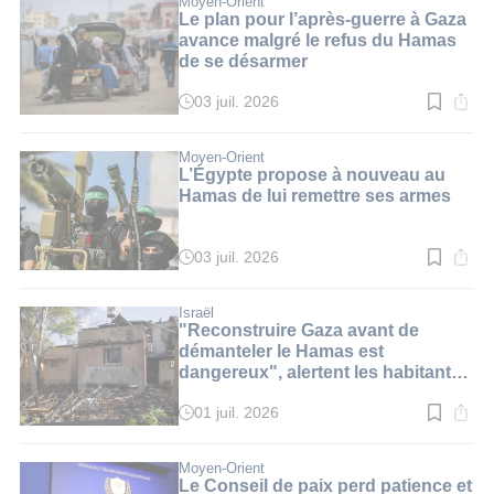
Moyen-Orient
2
Le plan pour l’après-guerre à Gaza
min.
avance malgré le refus du Hamas
de se désarmer
03 juil. 2026
Temps
de
lecture
:
Moyen-Orient
4
L’Égypte propose à nouveau au
min.
Hamas de lui remettre ses armes
03 juil. 2026
Temps
de
lecture
:
Israël
2
"Reconstruire Gaza avant de
min.
démanteler le Hamas est
dangereux", alertent les habitants
du pourtour de Gaza
01 juil. 2026
Temps
de
lecture
:
Moyen-Orient
4
Le Conseil de paix perd patience et