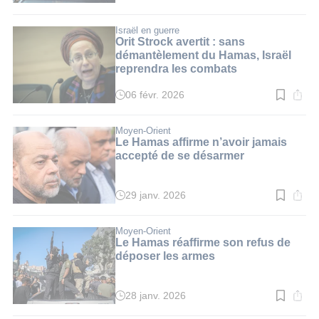
de
lecture
:
Israël en guerre
3
Orit Strock avertit : sans
min.
démantèlement du Hamas, Israël
reprendra les combats
06 févr. 2026
Temps
de
lecture
:
Moyen-Orient
4
Le Hamas affirme n’avoir jamais
min.
accepté de se désarmer
29 janv. 2026
Temps
de
lecture
:
Moyen-Orient
4
Le Hamas réaffirme son refus de
min.
déposer les armes
28 janv. 2026
Temps
de