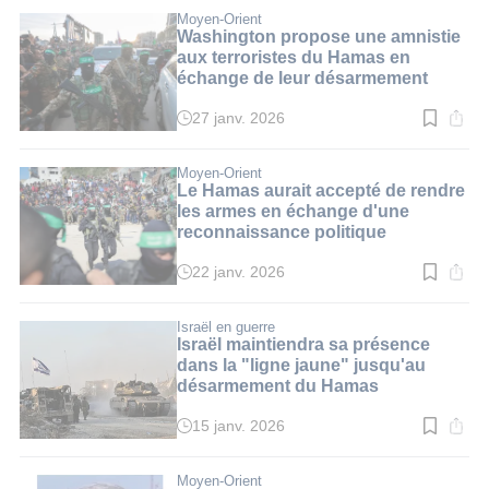
lecture
:
Moyen-Orient
4
Washington propose une amnistie
min.
aux terroristes du Hamas en
échange de leur désarmement
27 janv. 2026
Temps
de
lecture
:
Moyen-Orient
4
Le Hamas aurait accepté de rendre
min.
les armes en échange d'une
reconnaissance politique
22 janv. 2026
Temps
de
lecture
:
Israël en guerre
3
Israël maintiendra sa présence
min.
dans la "ligne jaune" jusqu'au
désarmement du Hamas
15 janv. 2026
Temps
de
lecture
:
Moyen-Orient