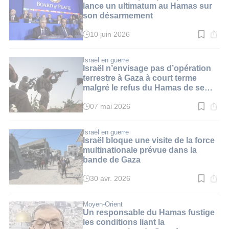
min.
lance un ultimatum au Hamas sur
son désarmement
10 juin 2026
Temps
de
lecture
:
Israël en guerre
3
Israël n’envisage pas d’opération
min.
terrestre à Gaza à court terme
malgré le refus du Hamas de se
désarmer
07 mai 2026
Temps
de
lecture
:
Israël en guerre
2
Israël bloque une visite de la force
min.
multinationale prévue dans la
bande de Gaza
30 avr. 2026
Temps
de
lecture
:
Moyen-Orient
3
Un responsable du Hamas fustige
min.
les conditions liant la