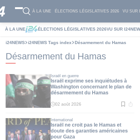
À LA UNE
ÉLECTIONS LÉGISLATIVES 2026
VU SUR 
À LA UNE
ÉLECTIONS LÉGISLATIVES 2026
VU SUR I24NE
i24NEWS
i24NEWS Tags index
Désarmement du Hamas
Désarmement du Hamas
Israël en guerre
Israël exprime ses inquiétudes à
Washington concernant le plan de
désarmement du Hamas
02 août 2026
Temps
de
lecture
:
International
2
Israël ne croit pas le Hamas et
min.
doute des garanties américaines
pour Gaza