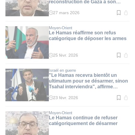
reconstruction de Gaza à son
désarmement
27 mars 2026
Temps
de
lecture
:
Moyen-Orient
2
Le Hamas réaffirme son refus
min.
catégorique de déposer les armes
25 févr. 2026
Temps
de
lecture
:
Israël en guerre
4
"Le Hamas recevra bientôt un
min.
ultimatum pour se désarmer, sinon
Tsahal interviendra", affirme
Smotrich
23 févr. 2026
Temps
de
lecture
:
Moyen-Orient
3
Le Hamas continue de refuser
min.
catégoriquement de désarmer