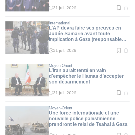
31 juil. 2026
Temps
de
lecture
:
International
4
L’AP devra faire ses preuves en
min.
Judée-Samarie avant toute
implication à Gaza (responsable
américain)
31 juil. 2026
Temps
de
lecture
:
Moyen-Orient
3
L’Iran aurait tenté en vain
min.
d’empêcher le Hamas d’accepter
son désarmement
31 juil. 2026
Temps
de
lecture
:
Moyen-Orient
2
Une force internationale et une
min.
nouvelle police palestinienne
prendront le relai de Tsahal à Gaza