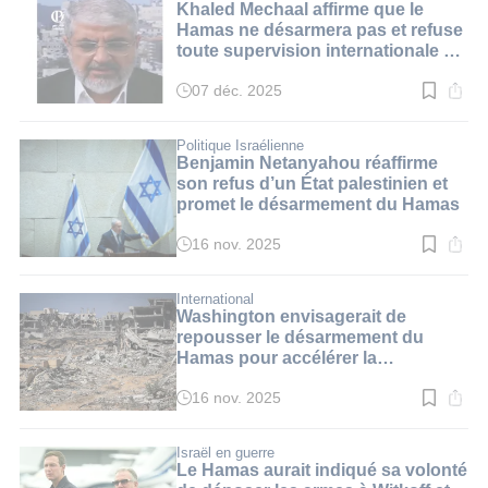
2
Khaled Mechaal affirme que le
min.
Hamas ne désarmera pas et refuse
toute supervision internationale à
Gaza
07 déc. 2025
Temps
de
lecture
:
Politique Israélienne
3
Benjamin Netanyahou réaffirme
min.
son refus d’un État palestinien et
promet le désarmement du Hamas
16 nov. 2025
Temps
de
lecture
:
International
3
Washington envisagerait de
min.
repousser le désarmement du
Hamas pour accélérer la
reconstruction de Gaza
16 nov. 2025
Temps
de
lecture
:
Israël en guerre
4
Le Hamas aurait indiqué sa volonté
min.