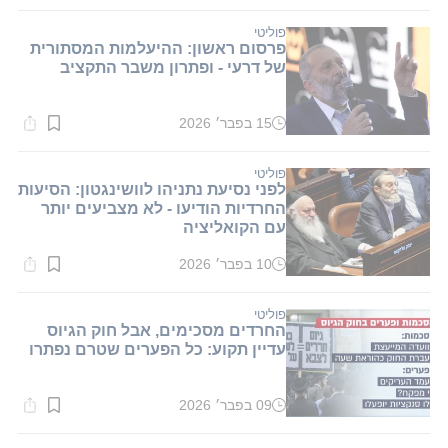
קריאה:
1
דקות.
פוליטי
פרסום ראשון: ההיעלמות המסתורית
של דרעי - ופתרון משבר התקציב
15 בפבר׳ 2026
זמן
קריאה:
1
דקות.
פוליטי
לפני נסיעת נתניהו לוושינגטון: הסיעות
החרדיות הודיעו - לא מצביעים יותר
עם הקואליציה
10 בפבר׳ 2026
זמן
קריאה:
1
דקות.
פוליטי
החרדים מסכימים, אבל חוק הגיוס
עדיין תקוע: כל הפערים שטרם נפתרו
09 בפבר׳ 2026
זמן
קריאה:
1