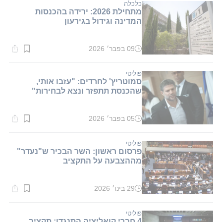
דקות.
כלכלה
מתחילת 2026: ירידה בהכנסות
המדינה וגידול בגירעון
09 בפבר׳ 2026
זמן
קריאה:
1
דקות.
פוליטי
סמוטריץ' לחרדים: "עזבו אותי,
שהכנסת תתפזר ונצא לבחירות"
05 בפבר׳ 2026
זמן
קריאה:
1
דקות.
פוליטי
פרסום ראשון: השר הבכיר ש"נעדר"
מההצבעה על התקציב
29 בינו׳ 2026
זמן
קריאה:
1
דקות.
פוליטי
4 חברי קואליציה התנגדו: תקציב