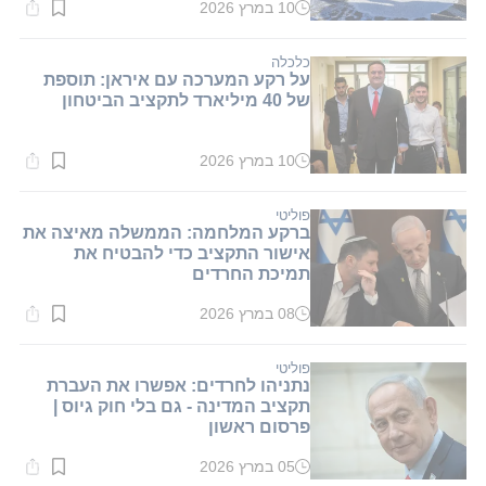
10 במרץ 2026
זמן
קריאה:
1
דקות.
כלכלה
על רקע המערכה עם איראן: תוספת
של 40 מיליארד לתקציב הביטחון
10 במרץ 2026
זמן
קריאה:
1
דקות.
פוליטי
ברקע המלחמה: הממשלה מאיצה את
אישור התקציב כדי להבטיח את
תמיכת החרדים
08 במרץ 2026
זמן
קריאה:
1
דקות.
פוליטי
נתניהו לחרדים: אפשרו את העברת
תקציב המדינה - גם בלי חוק גיוס |
פרסום ראשון
05 במרץ 2026
זמן