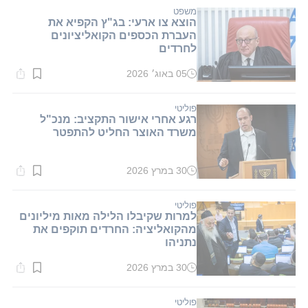
משפט
הוצא צו ארעי: בג"ץ הקפיא את
העברת הכספים הקואליציונים
לחרדים
05 באוג׳ 2026
זמן
קריאה:
2
דקות.
פוליטי
רגע אחרי אישור התקציב: מנכ"ל
משרד האוצר החליט להתפטר
30 במרץ 2026
זמן
קריאה:
1
דקות.
פוליטי
למרות שקיבלו הלילה מאות מיליונים
מהקואליציה: החרדים תוקפים את
נתניהו
30 במרץ 2026
זמן
קריאה:
2
דקות.
פוליטי