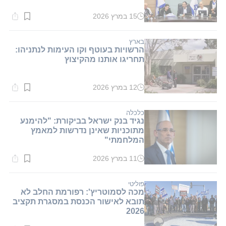
15 במרץ 2026
זמן
קריאה:
1
דקות.
בארץ
הרשויות בעוטף וקו העימות לנתניהו:
תחריגו אותנו מהקיצוץ
12 במרץ 2026
זמן
קריאה:
2
דקות.
כלכלה
נגיד בנק ישראל בביקורת: "להימנע
מתוכניות שאינן נדרשות למאמץ
המלחמתי"
11 במרץ 2026
זמן
קריאה:
1
דקות.
פוליטי
מכה לסמוטריץ': רפורמת החלב לא
תובא לאישור הכנסת במסגרת תקציב
2026