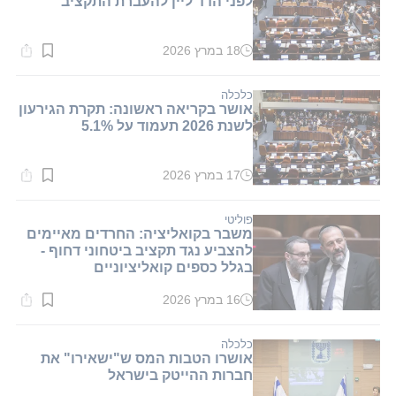
לפני הדד ליין להעברת התקציב
18 במרץ 2026
זמן
קריאה:
1
דקות.
כלכלה
אושר בקריאה ראשונה: תקרת הגירעון
לשנת 2026 תעמוד על 5.1%
17 במרץ 2026
זמן
קריאה:
1
דקות.
פוליטי
משבר בקואליציה: החרדים מאיימים
להצביע נגד תקציב ביטחוני דחוף -
בגלל כספים קואליציוניים
16 במרץ 2026
זמן
קריאה:
1
דקות.
כלכלה
אושרו הטבות המס ש"ישאירו" את
חברות ההייטק בישראל