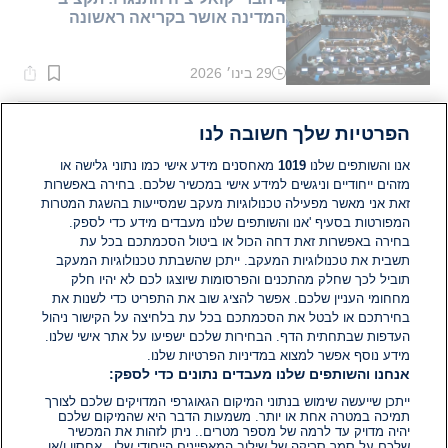
המדינה אושר בקריאה ראשונה
29 בינו׳ 2026
זמן
קריאה:
1
דקות.
פוליטי
הפרטיות שלך חשובה לנו
ההבטחות של רה"מ לחרדים בתמורה
לתמיכה בתקציב המדינה
אנו והשותפים שלנו
1019
מאחסנים מידע אישי כמו נתוני גלישה או
מזהים ייחודיים וניגשים למידע אישי במכשיר שלכם. בחירה באפשרות
זאת אני מאשר מפעילה טכנולוגיות מעקב שמסייעות בהשגת המטרות
28 בינו׳ 2026
זמן
המפורטות בסעיף 'אנו והשותפים שלנו מעבדים מידע כדי לספק.
קריאה:
בחירה באפשרות זאת דחה הכול או ביטול הסכמתכם בכל עת
1
תשבית את טכנולוגיות המעקב. ייתכן שהשבתת טכנולוגיות המעקב
דקות.
פוליטי
שכר חברי הכנסת יזנק ב-2026, כמה
תוביל לכך שחלק מהתכנים והפרסומות שיוצגו לכם לא יהיו חלק
מקבלים לפיד ואוחנה?
מחחומי העניין שלכם. אפשר להציג שוב את התפריט כדי לשנות את
בחירתכם או לבטל את הסכמתכם בכל עת בלחיצה על הקישור ניהול
העדפות שבתחתית הדף. הבחירות שלכם ישפיעו על אתר אישי שלנו.
28 בינו׳ 2026
מידע נוסף אפשר למצוא במדיניות הפרטיות שלנו.
זמן
אנחנו והשותפים שלנו מעבדים נתונים כדי לספק:
קריאה:
1
ייתכן שייעשה שימוש בנתוני המיקום הגאוגרפי המדויקים שלכם לצורך
דקות.
פוליטי
תמיכה במטרה אחת או יותר. משמעות הדבר היא שהמיקום שלכם
צפוי רוב לקואליציה: דגל התורה
יהיה מדויק עד לרמה של מספר מטרים.. ניתן לזהות את המכשיר
יצביעו בעד התקציב; מסתמן כי ש"ס
שלכם על סמך סריקה של שילוב המאפיינים הייחודי שלו.. אחסון ו/או