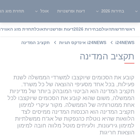
בחירות 2026
דעות ופרשנויות
אוכל
תחזית מזג האו
ראשי
חדשות
העולם
בחירות 2026
דעות ופרשנויות
אוכל
תחזית מזג האוויר
מ
i24NEWS
i24NEWS אינדקס תגיות
תקציב המדינה
תקציב המדינה
קובע את הסכומים שיוקצבו למשרדי הממשלה לשנת
פעילות, בכל אחד מסעיפי ההוצאה של כל משרד.
תקציב המדינה הוא הביטוי המובהק ביותר של מדיניות
הממשלה, משום שהוא קובע את הסכומים שיוקצבו לכל
אחת ממטרותיה של הממשלה. מקור עיקרי למימון
תקציב המדינה הוא הכנסות המדינה ממיסים לצד
הלוואות שהיא נוטלת כהנפקות של אג"ח ממשלתיות
למימון גירעונות, ולעיתים מוטל מלווה חובה למימון
הוצאות חריגות