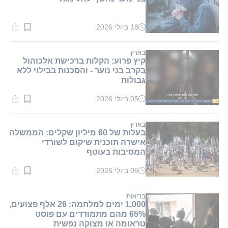
18 ביולי 2026
זמן
קריאה:
1
דקות.
בארץ
קיץ פרוע: הקלות ברכישת אלכוהול
בקרב בני נוער - והסכנות בבילוי ללא
גבולות
05 ביולי 2026
זמן
קריאה:
1
דקות.
בארץ
בעלות של 60 מיליון שקלים: הממשלה
אישרה תוכנית שיקום לשורדי
המסיבות בעוטף
06 ביולי 2026
זמן
קריאה:
1
דקות.
בריאות
1,000 ימים למלחמה: 26 אלף פצועים,
65% מהם מתמודדים עם פוסט
טראומה או מצוקה נפשית