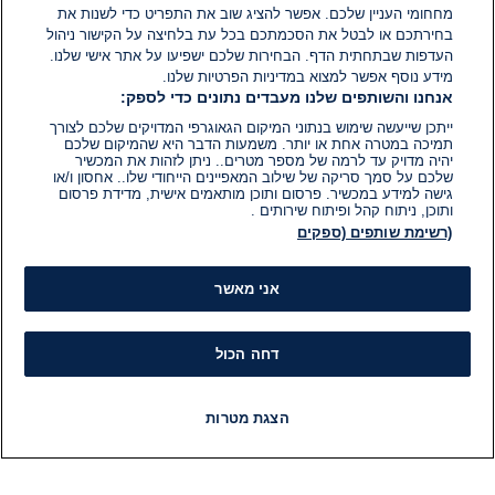
המלצות חדשות לשיקום עשרות אלפי
מחחומי העניין שלכם. אפשר להציג שוב את התפריט כדי לשנות את
פצועי המלחמה
בחירתכם או לבטל את הסכמתכם בכל עת בלחיצה על הקישור ניהול
העדפות שבתחתית הדף. הבחירות שלכם ישפיעו על אתר אישי שלנו.
07 ביוני 2026
מידע נוסף אפשר למצוא במדיניות הפרטיות שלנו.
זמן
אנחנו והשותפים שלנו מעבדים נתונים כדי לספק:
קריאה:
2
ייתכן שייעשה שימוש בנתוני המיקום הגאוגרפי המדויקים שלכם לצורך
דקות.
תרבות
תמיכה במטרה אחת או יותר. משמעות הדבר היא שהמיקום שלכם
מגדולי הזמר הים-תיכוני: ישי לוי הלך
יהיה מדויק עד לרמה של מספר מטרים.. ניתן לזהות את המכשיר
לעולמו בגיל 63
שלכם על סמך סריקה של שילוב המאפיינים הייחודי שלו.. אחסון ו/או
גישה למידע במכשיר. פרסום ותוכן מותאמים אישית, מדידת פרסום
ותוכן, ניתוח קהל ופיתוח שירותים .
07 ביוני 2026
(רשימת שותפים (ספקים
זמן
קריאה:
2
דקות.
תרבות
אני מאשר
הזמר ישי לוי מאושפז בבית החולים
במצב קשה
דחה הכול
06 ביוני 2026
זמן
קריאה:
הצגת מטרות
1
דקות.
פלילי
חדשות
פיד חדשות
LIVE
רדיו
תוכניות
ערב אירועי הגאווה: בן 18 נעצר בחשד
שאיים לפגוע בקהילה הגאה