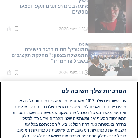
דקות.
בארץ
אימה בכינרת: תנים תקפו ופצעו
נופשים
13 ביוני 2026
זמן
קריאה:
2
דקות.
פוליטי
סמוטריץ' הטיח ברגב בישיבת
הממשלה בצפון: "מחלקת תקציבים
בשביל פריימריז"
11 ביוני 2026
זמן
קריאה:
1
דקות.
חינוך
הפרטיות שלך חשובה לנו
טילים בערב, קפסולות בבוקר: ההורים
מחפשים קצת שגרה
אנו והשותפים שלנו
1017
מאחסנים מידע אישי כמו נתוני גלישה או
מזהים ייחודיים וניגשים למידע אישי במכשיר שלכם. בחירה באפשרות
זאת אני מאשר מפעילה טכנולוגיות מעקב שמסייעות בהשגת המטרות
08 ביוני 2026
זמן
המפורטות בסעיף 'אנו והשותפים שלנו מעבדים מידע כדי לספק.
קריאה:
בחירה באפשרות זאת דחה הכול או ביטול הסכמתכם בכל עת
2
תשבית את טכנולוגיות המעקב. ייתכן שהשבתת טכנולוגיות המעקב
דקות.
בריאות
איש קשר אישי וטיפולי נפש מורחבים:
תוביל לכך שחלק מהתכנים והפרסומות שיוצגו לכם לא יהיו חלק