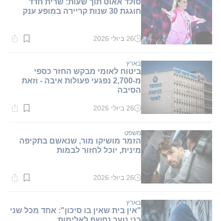
סולד אאוט תוך שעות: שרית חדד
חוגגת 30 שנות קריירה במופע ענק
26 ביולי 2026
זמן
קריאה:
1
דקות.
בארץ
ביטוח לאומי מבקש החזר כספי
מ-2,700 נפגעי פעולות איבה - וזאת
הסיבה
26 ביולי 2026
זמן
קריאה:
1
דקות.
משפט
הזמר מושיקו מור, שנאשם בתקיפה
מינית, יוכל לחזור לבמות
26 ביולי 2026
זמן
קריאה:
1
דקות.
בארץ
"אין בית שאין בו סיכון": אחד מכל שני
בני נוער נחשף לאלימות