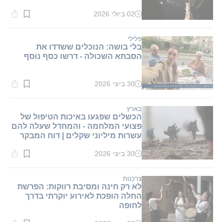
02 ביולי 2026
זמן
קריאה:
1
דקות.
פלילי
בלי בושה: הנוכלים ששדדו את
הסבתא השכולה - דרשו כסף נוסף
30 ביוני 2026
זמן
קריאה:
2
דקות.
בארץ
הכשלים שפגעו באיכות הטיפול של
פצועי המלחמה - והמחדל שעלה להם
עשרות מיליוני שקלים | דוח המבקר
30 ביוני 2026
זמן
קריאה:
1
דקות.
צרכנות
לא רק חינה ומסיבת רווקות: הפרשת
החלה הופכת לאירוע יוקרתי בדרך
לחופה