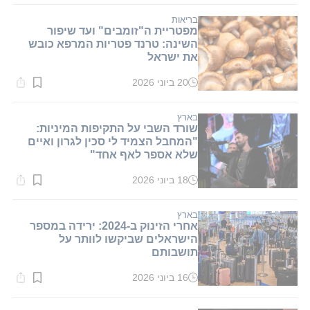
1
דקות.
בריאות
מפטריית ה"זומבים" ועד שיפור
השינה: טרנד פטריות המרפא כובש
את ישראל
20 ביוני 2026
זמן
קריאה:
1
דקות.
בארץ
שורד השבי על התקיפות המיניות:
"המחבל הצמיד לי סכין לגרון ואיים
שלא אספר לאף אחד"
18 ביוני 2026
זמן
קריאה:
1
דקות.
בארץ
אחרי הזינוק ב-2024: ירידה במספר
הישראלים שביקשו לוותר על
תושבותם
16 ביוני 2026
זמן
קריאה:
1