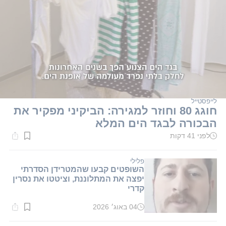
לייפסטייל
חוגג 80 וחוזר למגירה: הביקיני מפקיר את
הבכורה לבגד הים המלא
לפני 41 דקות
זמן
קריאה:
1
דקות.
פלילי
השופטים קבעו שהמטרידן הסדרתי
יפצה את המתלוננת, וציטטו את נסרין
קדרי
04 באוג׳ 2026
זמן
קריאה:
1